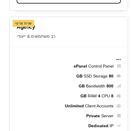
שרת פרטי
Agency
רב משתמשים & ייעודי
...
ePanel
Control Panel
SSD Storage
80 GB
Bandwidth
800 GB
RAM
4
CPU
8 GB
Unlimited
Client Accounts
Private
Server
Dedicated
IP