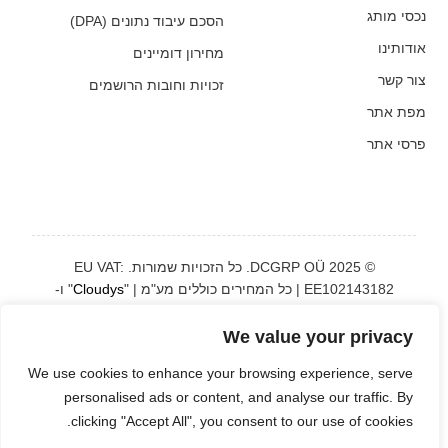
נכסי מותג
הסכם עיבוד נתונים (DPA)
אודותינו
מחירון דומיינים
צור קשר
זכויות וחובות הרושמים
מפת אתר
פרסי אתר
© 2025 DCGRP OÜ. כל הזכויות שמורות. EU VAT:
EE102143182 | כל המחירים כוללים מע"מ | "
Cloudys
" ו-
"
CloudyHost
" הם
סימנים מסחריים רשומים
We value your privacy
We use cookies to enhance your browsing experience, serve
Svenska
Deutsch
Nederlands
Italiano
Eesti
English
personalised ads or content, and analyse our traffic. By
Русский
Shqip
Română
Türkçe
Español
Português
clicking "Accept All", you consent to our use of cookies.
العربية
עברית
日本語
Bahasa
简体中文
한국어