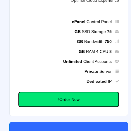
Optimal Cloud Experience
ePanel
Control Panel
SSD Storage
75 GB
Bandwidth
750 GB
RAM
4
CPU
8 GB
Unlimited
Client Accounts
Private
Server
Dedicated
IP
Order Now!