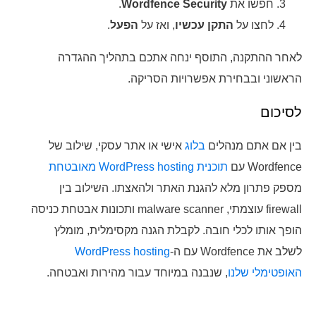
חפשו את
Wordfence Security
.
לחצו על
התקן עכשיו
, ואז על
הפעל
.
לאחר ההתקנה, התוסף ינחה אתכם בתהליך ההגדרה
הראשוני ובבחירת אפשרויות הסריקה.
לסיכום
בין אם אתם מנהלים
בלוג
אישי או אתר עסקי, שילוב של
Wordfence עם
תוכנית WordPress hosting מאובטחת
מספק פתרון מלא להגנת האתר ולהאצתו. השילוב בין
firewall עוצמתי, malware scanner ותכונות אבטחת כניסה
הופך אותו לכלי חובה. לקבלת הגנה מקסימלית, מומלץ
לשלב את Wordfence עם ה-
WordPress hosting
האופטימלי שלנו
, שנבנה במיוחד עבור מהירות ואבטחה.