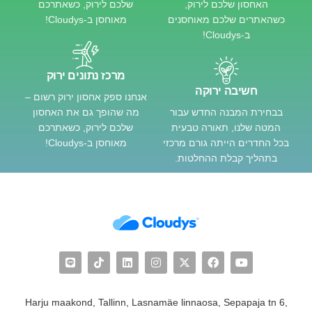
האחסון שלכם לירוק,
שלכם לירוק, כשאתרכם
כשהאתרים שלכם מאוחסנים
מאוחסן ב-Cloudys!
ב-Cloudys!
מרכז נתונים ירוק
חשיבה ירוקה
אנחנו ספק אחסון ירוק רשום –
בבחירת המבנה החדש עבור
מה שהופך גם את האחסון
המטה שלנו, תאורה טבעית
שלכם לירוק, כשאתרכם
בכל החדרים הייתה גורם מרכזי
מאוחסן ב-Cloudys!
בתהליך קבלת ההחלטות.
Harju maakond, Tallinn, Lasnamäe linnaosa, Sepapaja tn 6,