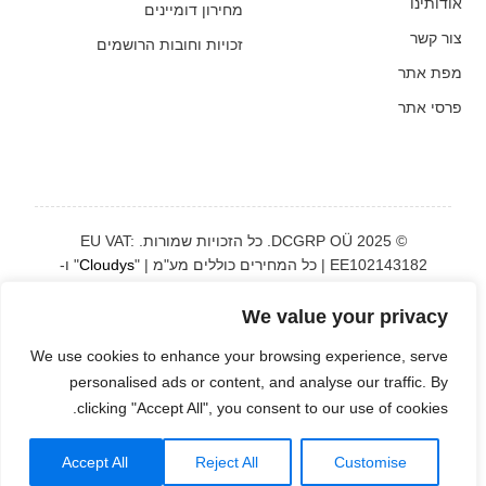
אודותינו
מחירון דומיינים
צור קשר
זכויות וחובות הרושמים
מפת אתר
פרסי אתר
© 2025 DCGRP OÜ. כל הזכויות שמורות. EU VAT:
EE102143182 | כל המחירים כוללים מע"מ | "
Cloudys
" ו-
"
CloudyHost
" הם
סימנים מסחריים רשומים
We value your privacy
We use cookies to enhance your browsing experience, serve
Svenska
Deutsch
Nederlands
Italiano
Eesti
English
personalised ads or content, and analyse our traffic. By
Русский
Shqip
Română
Türkçe
Español
Português
clicking "Accept All", you consent to our use of cookies.
العربية
עברית
日本語
Bahasa
简体中文
한국어
Start Free
ქართული
Tiếng Việt
Accept All
Reject All
Customise